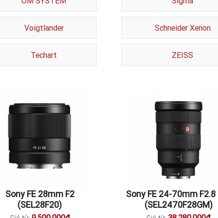
OM SYSTEM
Sigma
Voigtlander
Schneider Xenon
Techart
ZEISS
Sony FE 28mm F2
Sony FE 24-70mm F2.8
(SEL28F20)
(SEL2470F28GM)
9.500.000đ
38.280.000đ