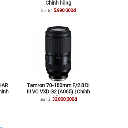
Chính hãng
5.990.000đ
Giá từ:
HAR
Tamron 70-180mm F/2.8 Di
hính
III VC VXD G2 (A065) | Chính
hãng
32.800.000đ
Giá từ:
»