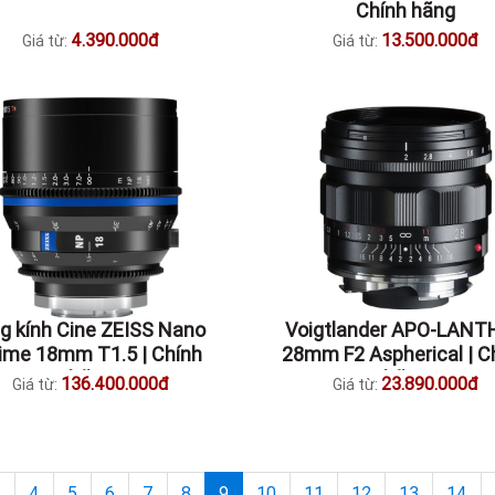
Chính hãng
4.390.000đ
13.500.000đ
Giá từ:
Giá từ:
g kính Cine ZEISS Nano
Voigtlander APO-LANT
ime 18mm T1.5 | Chính
28mm F2 Aspherical | C
hãng
hãng
136.400.000đ
23.890.000đ
Giá từ:
Giá từ:
«
4
5
6
7
8
9
10
11
12
13
14