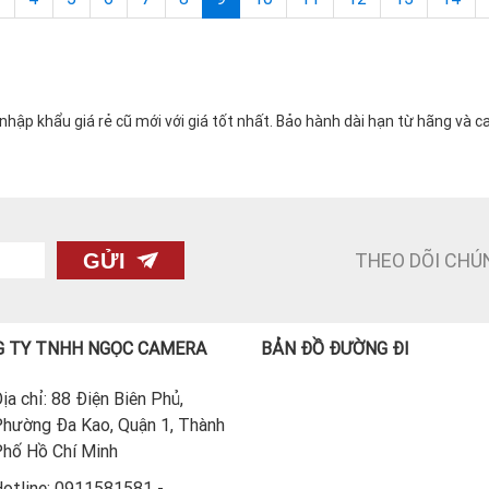
ập khẩu giá rẻ cũ mới với giá tốt nhất. Bảo hành dài hạn từ hãng và 
THEO DÕI CHÚ
GỬI
 TY TNHH NGỌC CAMERA
BẢN ĐỒ ĐƯỜNG ĐI
ịa chỉ: 88 Điện Biên Phủ,
hường Đa Kao, Quận 1, Thành
hố Hồ Chí Minh
otline: 0911581581 -