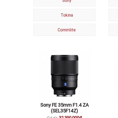
Sony
Tokina
Commlite
Sony FE 35mm F1.4 ZA
(SEL35F14Z)
32.390.000đ