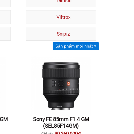
Tamron
Viltrox
Snipiz
Sản phẩm mới nhất
 GM
Sony FE 85mm F1.4 GM
(SEL85F14GM)
39.260.000đ