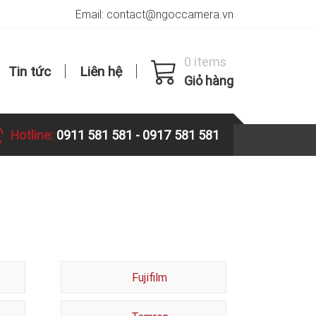
Email: contact@ngoccamera.vn
0 items
Tin tức
Liên hệ
Giỏ hàng
Hotline:
0911 581 581
-
0917 581 581
Fujifilm