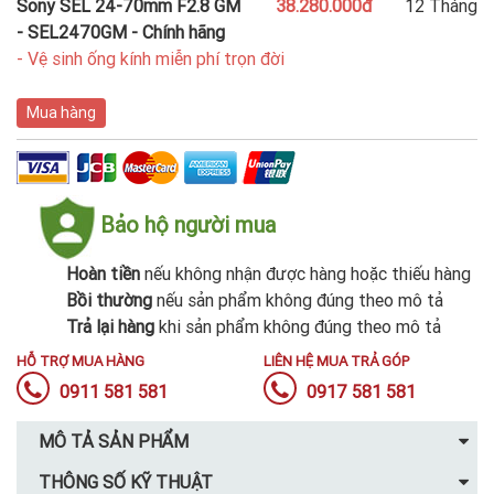
Sony SEL 24-70mm F2.8 GM
38.280.000đ
12 Tháng
- SEL2470GM - Chính hãng
- Vệ sinh ống kính miễn phí trọn đời
Mua hàng
Bảo hộ người mua
Hoàn tiền
nếu không nhận được hàng hoặc thiếu hàng
Bồi thường
nếu sản phẩm không đúng theo mô tả
Trả lại hàng
khi sản phẩm không đúng theo mô tả
HỖ TRỢ MUA HÀNG
LIÊN HỆ MUA TRẢ GÓP
0911 581 581
0917 581 581
MÔ TẢ SẢN PHẨM
THÔNG SỐ KỸ THUẬT