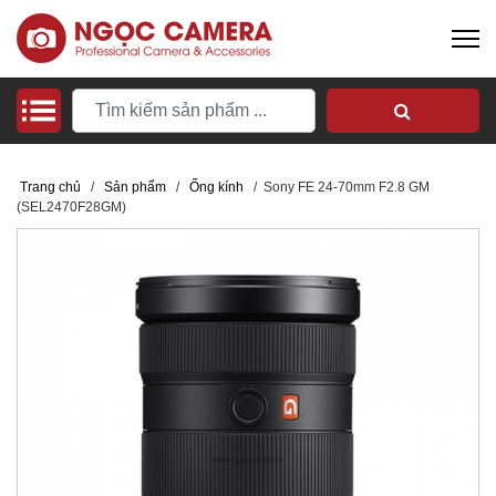
Trang chủ
/
Sản phẩm
/
Ống kính
/
Sony FE 24-70mm F2.8 GM
(SEL2470F28GM)