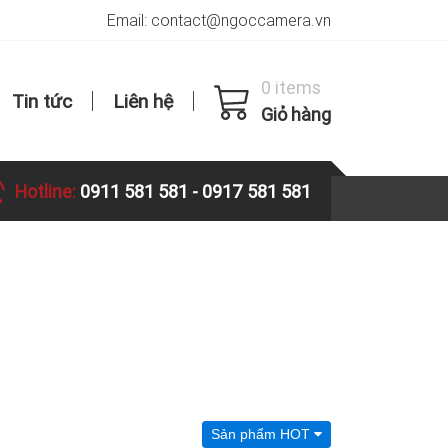
Email: contact@ngoccamera.vn
0 items
Tin tức
Liên hệ
Giỏ hàng
Hotline:
0911 581 581
-
0917 581 581
Sản phẩm HOT