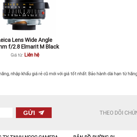
Leica Lens Wide Angle
m f/2.8 Elmarit M Black
Liên hệ
Giá từ:
ng, nhập khẩu giá rẻ cũ mới với giá tốt nhất. Bảo hành dài hạn từ hãn
THEO DÕI CHÚ
GỬI