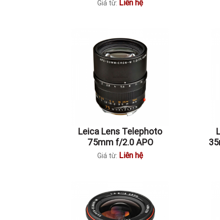
Liên hệ
Giá từ:
Leica Lens Telephoto
75mm f/2.0 APO
35
Summicron M
Liên hệ
Giá từ: