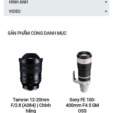
HÌNH ẢNH
VIDEO
SẢN PHẨM CÙNG DANH MỤC
Tamron 12-20mm
Sony FE 100-
F/2.8 (A084) | Chính
400mm F4.5 GM
hãng
OSS