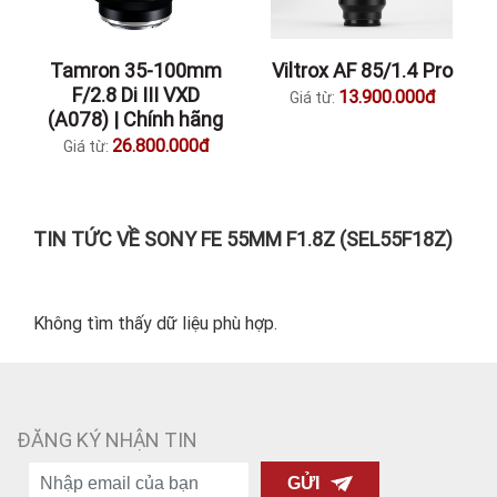
Tamron 35-100mm
Viltrox AF 85/1.4 Pro
F/2.8 Di III VXD
13.900.000đ
Giá từ:
(A078) | Chính hãng
26.800.000đ
Giá từ:
TIN TỨC VỀ SONY FE 55MM F1.8Z (SEL55F18Z)
Không tìm thấy dữ liệu phù hợp.
ĐĂNG KÝ NHẬN TIN
GỬI