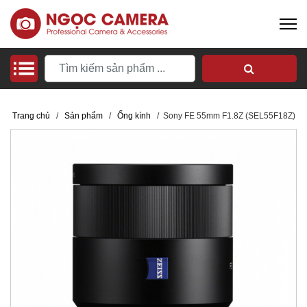
Trang chủ
/
Sản phẩm
/
Ống kính
/
Sony FE 55mm F1.8Z (SEL55F18Z)