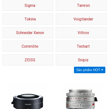
Sigma
Tamron
Tokina
Voigtlander
Schneider Xenon
Viltrox
Commlite
Techart
ZEISS
Snipiz
Sản phẩm HOT