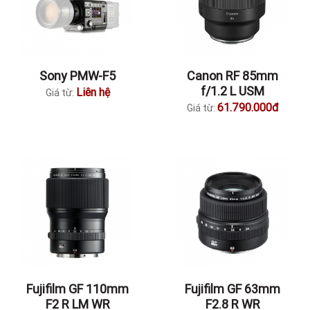
Sony PMW-F5
Canon RF 85mm
f/1.2 L USM
Liên hệ
Giá từ:
61.790.000đ
Giá từ:
Fujifilm GF 110mm
Fujifilm GF 63mm
F2 R LM WR
F2.8 R WR