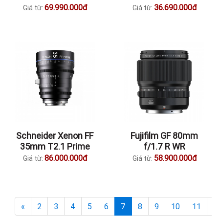
69.990.000đ
36.690.000đ
Giá từ:
Giá từ:
Schneider Xenon FF
Fujifilm GF 80mm
35mm T2.1 Prime
f/1.7 R WR
86.000.000đ
58.900.000đ
Giá từ:
Giá từ:
«
2
3
4
5
6
7
8
9
10
11
1