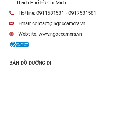
NGỌC CAMERA
Về chúng tôi
Tuyển dụng
Liên hệ
CÔNG TY TNHH NGỌC CAMERA
Địa chỉ: 88 Điện Biên Phủ, Phường Đa Kao, Quận 1,
Thành Phố Hồ Chí Minh
Hotline: 0911581581 - 0917581581
Email: contact@ngoccamera.vn
Website: www.ngoccamera.vn