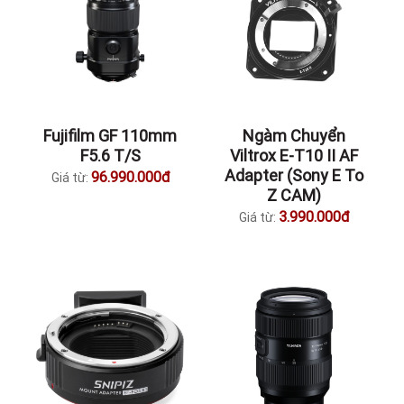
Sony FE 100-
Fujifilm XF 23mm
400mm F4.5 GM
f/2.8 R WR
OSS
10.990.000đ
Giá từ:
(SEL100400MCQSYX)
115.990.000đ
Giá từ:
Fujifilm GF 110mm
Ngàm Chuyển
F5.6 T/S
Viltrox E-T10 II AF
Adapter (Sony E To