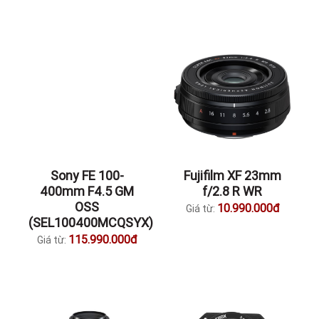
- Ngàm filter: 82mm (so với phiên bản EF là 72mm)
- Lens hood: ET-89
- Nắp: E-82 II
THÔNG SỐ KỸ THUẬT
HÌNH ẢNH
VIDEO
SẢN PHẨM CÙNG DANH MỤC