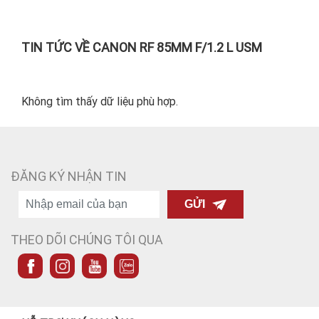
Viltrox AF 85/1.4 Pro
Viltrox AF 15mm
F1.7 Air | Chính hãng
13.900.000đ
Giá từ:
5.150.000đ
Giá từ:
TIN TỨC VỀ CANON RF 85MM F/1.2 L USM
Không tìm thấy dữ liệu phù hợp.