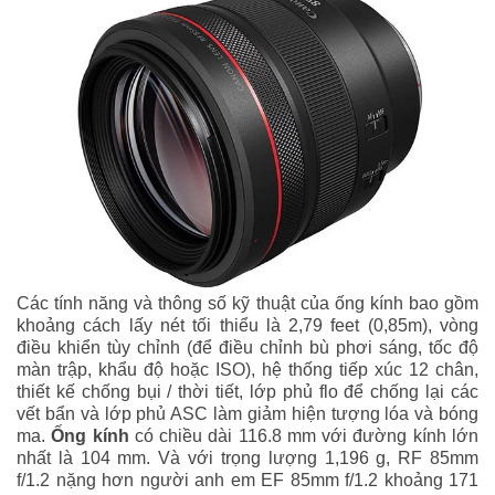
Các tính năng và thông số kỹ thuật của ống kính bao gồm
khoảng cách lấy nét tối thiểu là 2,79 feet (0,85m), vòng
điều khiển tùy chỉnh (để điều chỉnh bù phơi sáng, tốc độ
màn trập, khẩu độ hoặc ISO), hệ thống tiếp xúc 12 chân,
thiết kế chống bụi / thời tiết, lớp phủ flo để chống lại các
vết bẩn và lớp phủ ASC làm giảm hiện tượng lóa và bóng
ma.
Ống kính
có chiều dài 116.8 mm với đường kính lớn
nhất là 104 mm. Và với trọng lượng 1,196 g, RF 85mm
f/1.2 nặng hơn người anh em EF 85mm f/1.2 khoảng 171