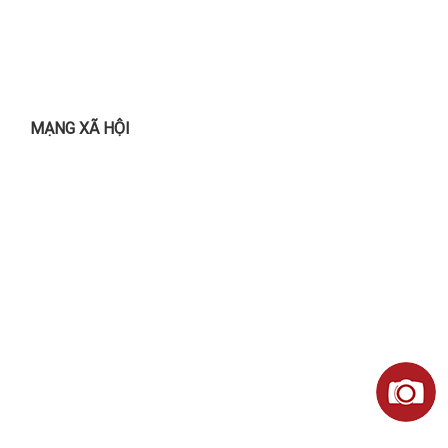
BẢN ĐỒ ĐƯỜNG ĐI
MẠNG XÃ HỘI