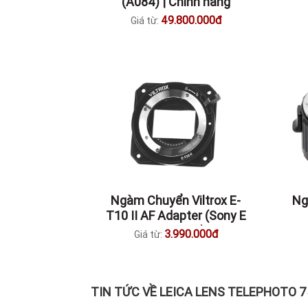
(A084) | Chính hãng
49.800.000đ
Giá từ:
Ngàm Chuyển Viltrox E-
Ng
T10 II AF Adapter (Sony E
To Z CAM)
3.990.000đ
Giá từ:
TIN TỨC VỀ LEICA LENS TELEPHOTO 