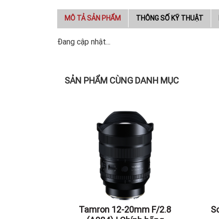
MÔ TẢ SẢN PHẨM
THÔNG SỐ KỸ THUẬT
Đang cập nhật...
SẢN PHẨM CÙNG DANH MỤC
Tamron 12-20mm F/2.8
S