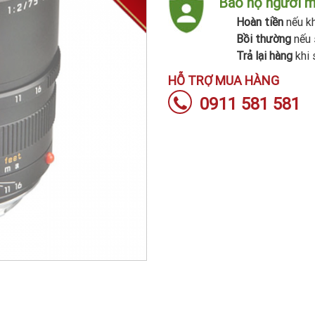
Bảo hộ người 
Hoàn tiền
nếu kh
Bồi thường
nếu 
Trả lại hàng
khi 
HỖ TRỢ MUA HÀNG
0911 581 581