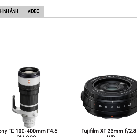
HÌNH ẢNH
VIDEO
ony FE 100-400mm F4.5
Fujifilm XF 23mm f/2.8