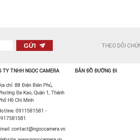
THEO DÕI CHÚ
GỬI
 TY TNHH NGỌC CAMERA
BẢN ĐỒ ĐƯỜNG ĐI
ịa chỉ: 88 Điện Biên Phủ,
hường Đa Kao, Quận 1, Thành
hố Hồ Chí Minh
otline: 0911581581 -
0917581581
mail: contact@ngoccamera.vn
ebsite: www.ngoccamera.vn