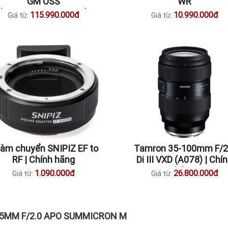
GM OSS
WR
(SEL100400MCQSYX)
115.990.000đ
10.990.000đ
Giá từ:
Giá từ:
àm chuyển SNIPIZ EF to
Tamron 35-100mm F/2
RF | Chính hãng
Di III VXD (A078) | Chí
hãng
1.090.000đ
26.800.000đ
Giá từ:
Giá từ:
75MM F/2.0 APO SUMMICRON M