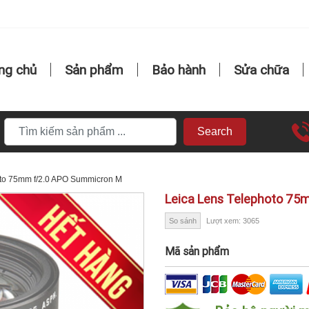
ng chủ
Sản phẩm
Bảo hành
Sửa chữa
Search
to 75mm f/2.0 APO Summicron M
Leica Lens Telephoto 75
So sánh
Lượt xem: 3065
Mã sản phẩm