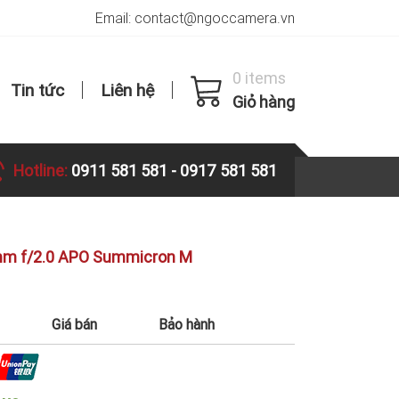
Email: contact@ngoccamera.vn
0 items
Tin tức
Liên hệ
Giỏ hàng
Hotline:
0911 581 581
-
0917 581 581
mm f/2.0 APO Summicron M
Giá bán
Bảo hành