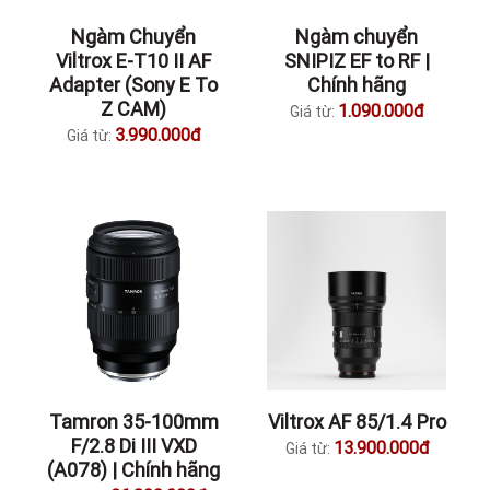
Ngàm Chuyển
Ngàm chuyển
Viltrox E-T10 II AF
SNIPIZ EF to RF |
Adapter (Sony E To
Chính hãng
Z CAM)
1.090.000đ
Giá từ:
3.990.000đ
Giá từ:
Tamron 35-100mm
Viltrox AF 85/1.4 Pro
F/2.8 Di III VXD
13.900.000đ
Giá từ:
(A078) | Chính hãng