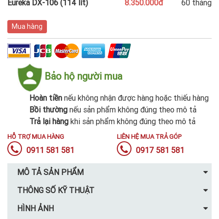
Eureka DX-106 (114 lít)
8.350.000đ
60 tháng
Mua hàng
Bảo hộ người mua
Hoàn tiền
nếu không nhận được hàng hoặc thiếu hàng
Bồi thường
nếu sản phẩm không đúng theo mô tả
Trả lại hàng
khi sản phẩm không đúng theo mô tả
HỖ TRỢ MUA HÀNG
LIÊN HỆ MUA TRẢ GÓP
0911 581 581
0917 581 581
MÔ TẢ SẢN PHẨM
THÔNG SỐ KỸ THUẬT
HÌNH ẢNH