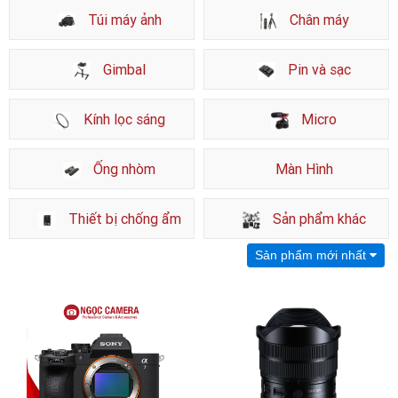
Túi máy ảnh
Chân máy
Gimbal
Pin và sạc
Kính lọc sáng
Micro
Ống nhòm
Màn Hình
Thiết bị chống ẩm
Sản phẩm khác
Sản phẩm mới nhất