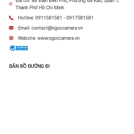
Địa chỉ: 88 Điện Biên Phủ, Phường Đa Kao, Quận 1,
Thành Phố Hồ Chí Minh
Hotline: 0911581581 - 0917581581
Email: contact@ngoccamera.vn
Website: www.ngoccamera.vn
BẢN ĐỒ ĐƯỜNG ĐI