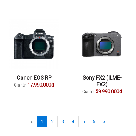
Canon EOS RP
Sony FX2 (ILME-
FX2)
17.990.000đ
Giá từ:
59.990.000đ
Giá từ:
«
1
2
3
4
5
6
»