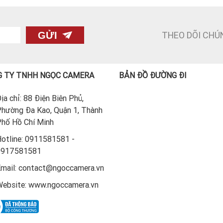
THEO DÕI CHÚ
GỬI
 TY TNHH NGỌC CAMERA
BẢN ĐỒ ĐƯỜNG ĐI
ịa chỉ: 88 Điện Biên Phủ,
hường Đa Kao, Quận 1, Thành
hố Hồ Chí Minh
otline: 0911581581 -
0917581581
mail: contact@ngoccamera.vn
ebsite: www.ngoccamera.vn