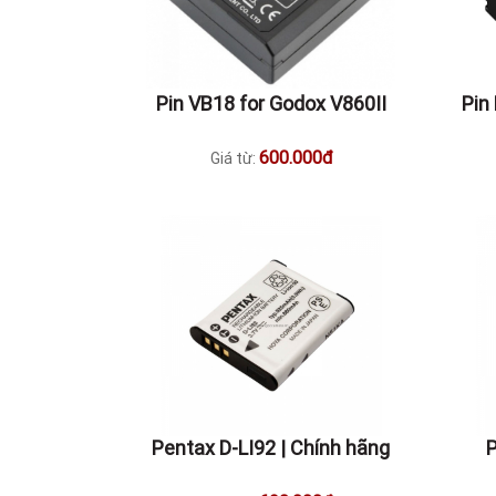
Pin VB18 for Godox V860II
Pin
600.000đ
Giá từ:
Pentax D-LI92 | Chính hãng
P