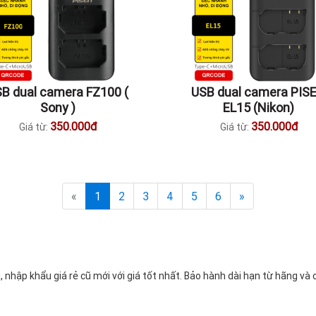
B dual camera FZ100 (
USB dual camera PIS
Sony )
EL15 (Nikon)
350.000đ
350.000đ
Giá từ:
Giá từ:
«
1
2
3
4
5
6
»
nhập khẩu giá rẻ cũ mới với giá tốt nhất. Bảo hành dài hạn từ hãng và