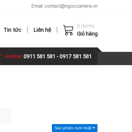
Email: contact@ngoccamera.vn
0 items
Tin tức
Liên hệ
Giỏ hàng
Hotline:
0911 581 581
-
0917 581 581
Sản phẩm mới nhất