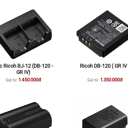
c Ricoh BJ‑12 (DB-120 -
Ricoh DB-120 ( GR IV 
GR IV)
1.450.000đ
1.350.000đ
Giá từ:
Giá từ: