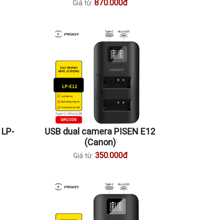
870.000đ
Giá từ:
 LP-
USB dual camera PISEN E12
(Canon)
350.000đ
Giá từ: