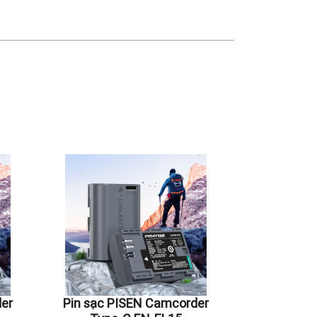
er
Pin sạc PISEN Camcorder