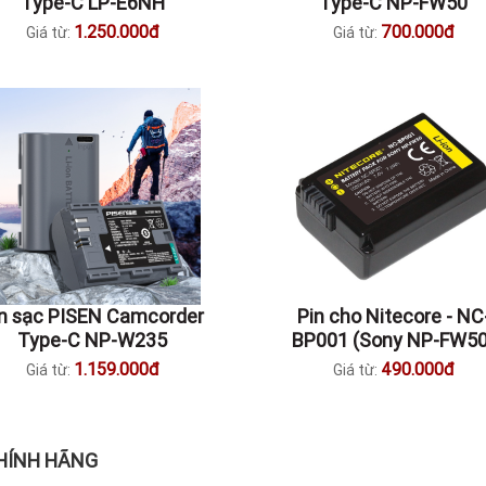
Type-C LP-E6NH
Type-C NP-FW50
1.250.000đ
700.000đ
Giá từ:
Giá từ:
in sạc PISEN Camcorder
Pin cho Nitecore - NC
Type-C NP-W235
BP001 (Sony NP-FW50
1.159.000đ
490.000đ
Giá từ:
Giá từ:
CHÍNH HÃNG