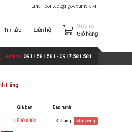
Email: contact@ngoccamera.vn
0 items
Tin tức
Liên hệ
Giỏ hàng
Hotline:
0911 581 581
-
0917 581 581
ính Hãng
Giá bán
Bảo hành
1.590.000đ
3 tháng
Mua hàng