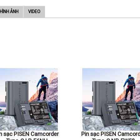
HÌNH ẢNH
VIDEO
in sạc PISEN Camcorder
Pin sạc PISEN Camcord