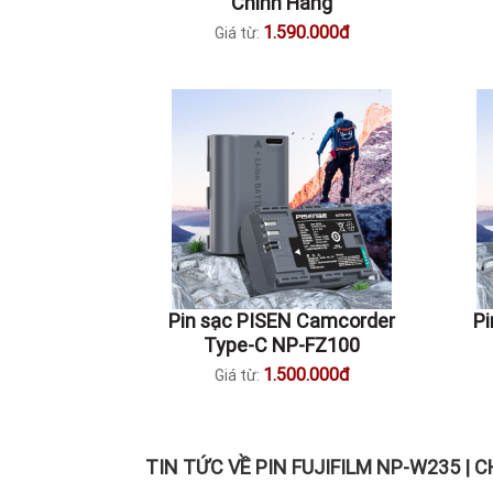
Chính Hãng
1.590.000đ
Giá từ:
Pin sạc PISEN Camcorder
P
Type-C NP-FZ100
1.500.000đ
Giá từ:
TIN TỨC VỀ PIN FUJIFILM NP-W235 | 