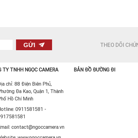
THEO DÕI CHÚ
GỬI
 TY TNHH NGỌC CAMERA
BẢN ĐỒ ĐƯỜNG ĐI
ịa chỉ: 88 Điện Biên Phủ,
hường Đa Kao, Quận 1, Thành
hố Hồ Chí Minh
otline: 0911581581 -
0917581581
mail: contact@ngoccamera.vn
ebsite: www.ngoccamera.vn