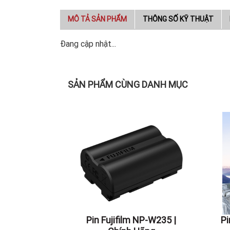
MÔ TẢ SẢN PHẨM
THÔNG SỐ KỸ THUẬT
Đang cập nhật...
SẢN PHẨM CÙNG DANH MỤC
Pin Fujifilm NP-W235 |
P