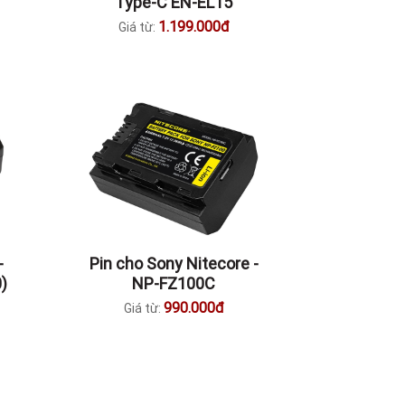
Type-C EN-EL15
1.199.000đ
Giá từ:
-
Pin cho Sony Nitecore -
)
NP-FZ100C
990.000đ
Giá từ: