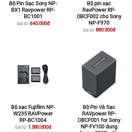
Bộ Pin Sạc Sony NP-
Bộ pin sạc
BX1 Ravpower RP-
RavPower RP-
BC1001
OBCF002 cho Sony
NP-F970
640.000đ
Giá từ:
880.000đ
Giá từ:
Bộ sạc Fujifilm NP-
Bộ Pin Và Sạc
W235 RAVPower
RAVpower RP-
RP-BC1004
OBCF001 for Sony
NP-FV100 dung
1.380.000đ
Giá từ: