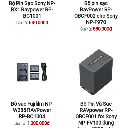
Bộ Pin Sạc Sony NP-
Bộ pin sạc
BX1 Ravpower RP-
RavPower RP-
BC1001
OBCF002 cho Sony
NP-F970
640.000đ
Giá từ:
880.000đ
Giá từ:
Bộ sạc Fujifilm NP-
Bộ Pin Và Sạc
W235 RAVPower
RAVpower RP-
RP-BC1004
OBCF001 for Sony
NP-FV100 dung
1.380.000đ
Giá từ: