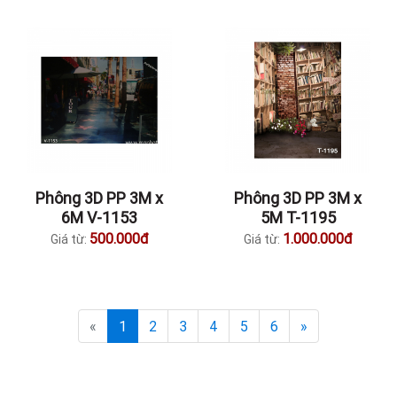
Phông 3D PP 3M x
Phông 3D PP 3M x
6M V-1153
5M T-1195
500.000đ
1.000.000đ
Giá từ:
Giá từ:
«
1
2
3
4
5
6
»