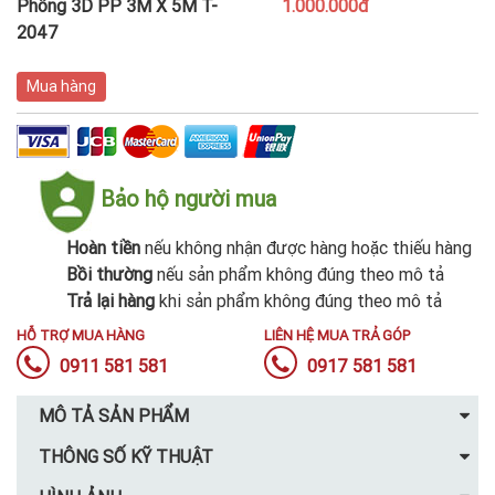
Phông 3D PP 3M X 5M T-
1.000.000đ
2047
Mua hàng
Bảo hộ người mua
Hoàn tiền
nếu không nhận được hàng hoặc thiếu hàng
Bồi thường
nếu sản phẩm không đúng theo mô tả
Trả lại hàng
khi sản phẩm không đúng theo mô tả
HỖ TRỢ MUA HÀNG
LIÊN HỆ MUA TRẢ GÓP
0911 581 581
0917 581 581
MÔ TẢ SẢN PHẨM
THÔNG SỐ KỸ THUẬT