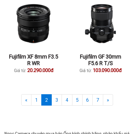
Fujifilm XF 8mm F3.5
Fujifilm GF 30mm
R WR
F5.6 R T/S
20.290.000đ
103.090.000đ
Giá từ:
Giá từ:
«
1
2
3
4
5
6
7
»
Ngọc Camera chuyên mua bán Ống kính chính hãng, nhập khẩu giá