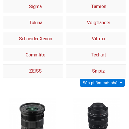
Sigma
Tamron
Tokina
Voigtlander
Schneider Xenon
Viltrox
Commlite
Techart
ZEISS
Snipiz
Sản phẩm mới nhất