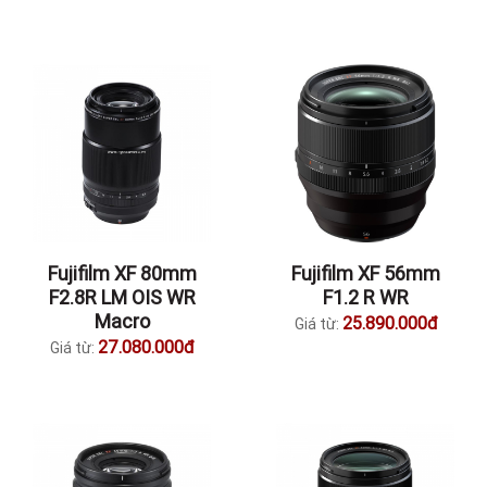
Fujifilm XF 80mm
Fujifilm XF 56mm
F2.8R LM OIS WR
F1.2 R WR
Macro
25.890.000đ
Giá từ:
27.080.000đ
Giá từ: