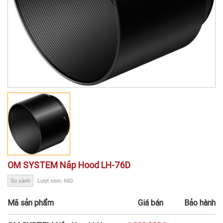
OM SYSTEM Nắp Hood LH-76D
So sánh
Lượt xem: 660
Mã sản phẩm
Giá bán
Bảo hành