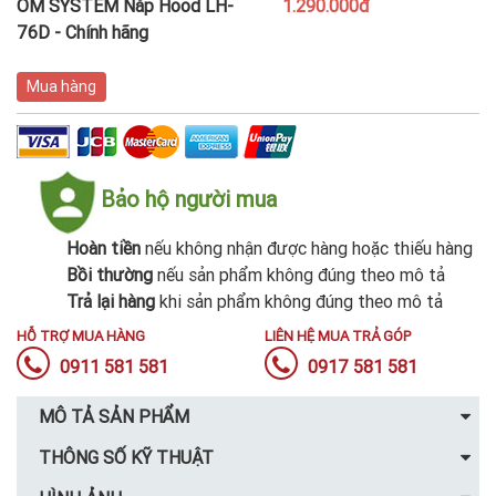
OM SYSTEM Nắp Hood LH-
1.290.000đ
76D - Chính hãng
Mua hàng
Bảo hộ người mua
Hoàn tiền
nếu không nhận được hàng hoặc thiếu hàng
Bồi thường
nếu sản phẩm không đúng theo mô tả
Trả lại hàng
khi sản phẩm không đúng theo mô tả
HỖ TRỢ MUA HÀNG
LIÊN HỆ MUA TRẢ GÓP
0911 581 581
0917 581 581
MÔ TẢ SẢN PHẨM
THÔNG SỐ KỸ THUẬT