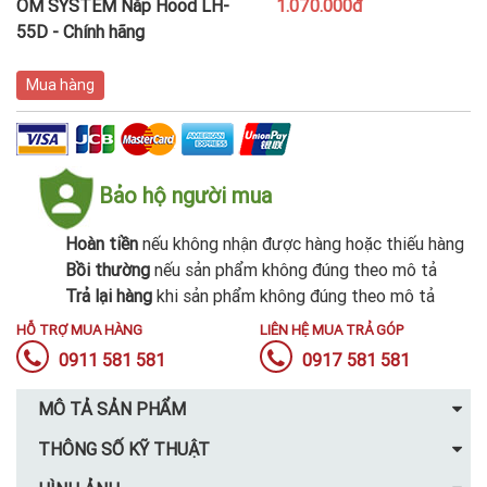
OM SYSTEM Nắp Hood LH-
1.070.000đ
55D - Chính hãng
Mua hàng
Bảo hộ người mua
Hoàn tiền
nếu không nhận được hàng hoặc thiếu hàng
Bồi thường
nếu sản phẩm không đúng theo mô tả
Trả lại hàng
khi sản phẩm không đúng theo mô tả
HỖ TRỢ MUA HÀNG
LIÊN HỆ MUA TRẢ GÓP
0911 581 581
0917 581 581
MÔ TẢ SẢN PHẨM
THÔNG SỐ KỸ THUẬT