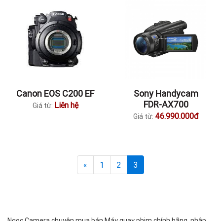
Canon EOS C200 EF
Sony Handycam
FDR-AX700
Liên hệ
Giá từ:
46.990.000đ
Giá từ:
«
1
2
3
Ngọc Camera chuyên mua bán Máy quay phim chính hãng, nhập