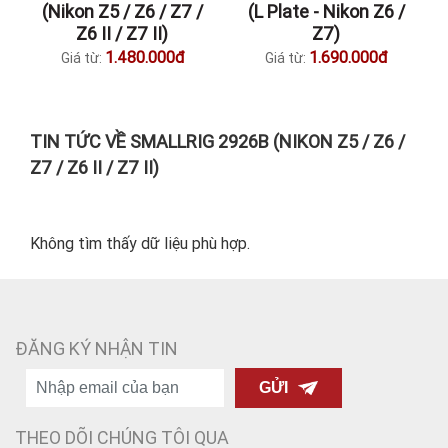
(Nikon Z5 / Z6 / Z7 /
(L Plate - Nikon Z6 /
Z6 II / Z7 II)
Z7)
1.480.000đ
1.690.000đ
Giá từ:
Giá từ:
TIN TỨC VỀ SMALLRIG 2926B (NIKON Z5 / Z6 /
Z7 / Z6 II / Z7 II)
Không tìm thấy dữ liệu phù hợp.
ĐĂNG KÝ NHẬN TIN
GỬI
THEO DÕI CHÚNG TÔI QUA