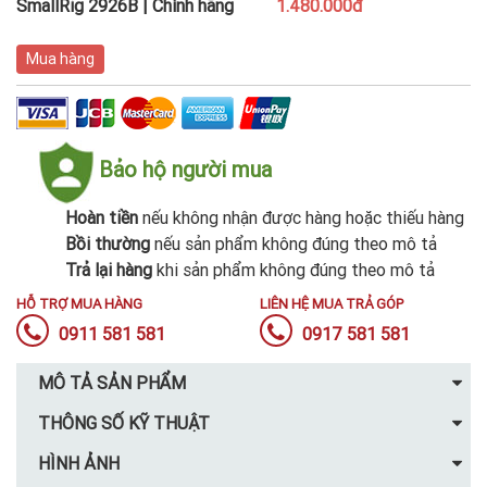
SmallRig 2926B | Chính hãng
1.480.000đ
Mua hàng
Bảo hộ người mua
Hoàn tiền
nếu không nhận được hàng hoặc thiếu hàng
Bồi thường
nếu sản phẩm không đúng theo mô tả
Trả lại hàng
khi sản phẩm không đúng theo mô tả
HỖ TRỢ MUA HÀNG
LIÊN HỆ MUA TRẢ GÓP
0911 581 581
0917 581 581
MÔ TẢ SẢN PHẨM
THÔNG SỐ KỸ THUẬT
HÌNH ẢNH