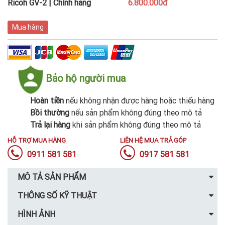
Ricoh GV-2 | Chính hãng
6.800.000đ
Mua hàng
Bảo hộ người mua
Hoàn tiền
nếu không nhận được hàng hoặc thiếu hàng
Bồi thường
nếu sản phẩm không đúng theo mô tả
Trả lại hàng
khi sản phẩm không đúng theo mô tả
HỖ TRỢ MUA HÀNG
LIÊN HỆ MUA TRẢ GÓP
0911 581 581
0917 581 581
MÔ TẢ SẢN PHẨM
THÔNG SỐ KỸ THUẬT
HÌNH ẢNH