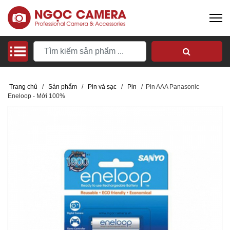
Trang chủ
/
Sản phẩm
/
Pin và sạc
/
Pin
/
Pin AAA Panasonic
Eneloop - Mới 100%