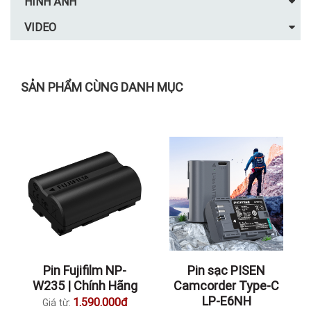
HÌNH ẢNH
VIDEO
SẢN PHẨM CÙNG DANH MỤC
Pin Fujifilm NP-
Pin sạc PISEN
W235 | Chính Hãng
Camcorder Type-C
LP-E6NH
1.590.000đ
Giá từ: