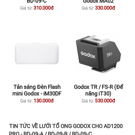
BD-09-C
Godox MA02
310.000đ
330.000đ
Giá từ:
Giá từ:
Tản sáng Đèn Flash
Godox TR / FS-R (Để
mini Godox - iM30DF
nâng iT30)
130.000đ
530.000đ
Giá từ:
Giá từ:
TIN TỨC VỀ LƯỚI TỔ ONG GODOX CHO AD1200
PRO - BD-09-A / BD-09-B / BD-09-C