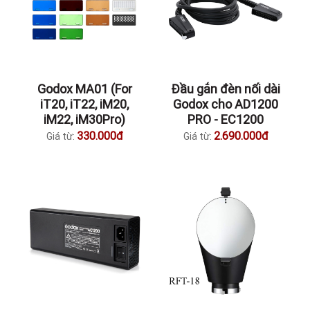
Godox MA01 (For
Đầu gắn đèn nối dài
iT20, iT22, iM20,
Godox cho AD1200
iM22, iM30Pro)
PRO - EC1200
330.000đ
2.690.000đ
Giá từ:
Giá từ: