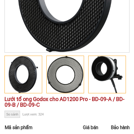
Lưới tổ ong Godox cho AD1200 Pro - BD-09-A / BD-
09-B / BD-09-C
So sánh
Lượt xem: 324
Mã sản phẩm
Giá bán
Bảo hành