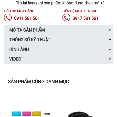
Trả lại hàng
khi sản phẩm không đúng theo mô tả
HỖ TRỢ MUA HÀNG
LIÊN HỆ MUA TRẢ GÓP
0911 581 581
0917 581 581
MÔ TẢ SẢN PHẨM
THÔNG SỐ KỸ THUẬT
HÌNH ẢNH
VIDEO
SẢN PHẨM CÙNG DANH MỤC