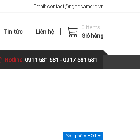
Email: contact@ngoccamera.vn
0 items
Tin tức
Liên hệ
Giỏ hàng
Hotline:
0911 581 581
-
0917 581 581
Sản phẩm HOT