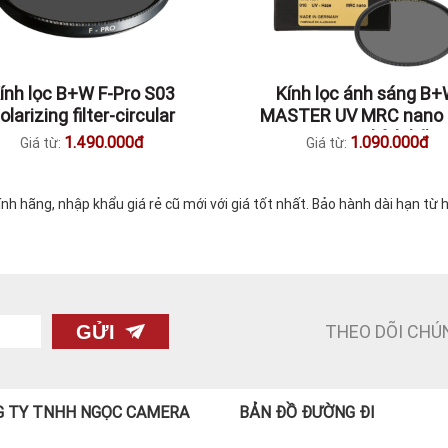
ính lọc B+W F-Pro S03
Kính lọc ánh sáng B
olarizing filter-circular
MASTER UV MRC nano 
112mm | Chính hãn
1.490.000đ
1.090.000đ
Giá từ:
Giá từ:
 hãng, nhập khẩu giá rẻ cũ mới với giá tốt nhất. Bảo hành dài hạn từ
THEO DÕI CHÚ
GỬI
 TY TNHH NGỌC CAMERA
BẢN ĐỒ ĐƯỜNG ĐI