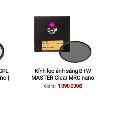
CPL
Kính lọc ánh sáng B+W
no |
MASTER Clear MRC nano
39-112mm | Chính hãng
1.090.000đ
Giá từ: