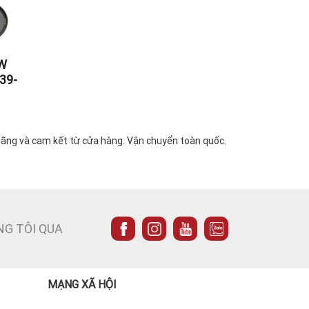
+W
39-
g
 hãng và cam kết từ cửa hàng. Vận chuyển toàn quốc.
NG TÔI QUA
MẠNG XÃ HỘI