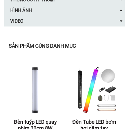
HÌNH ẢNH
VIDEO
SẢN PHẨM CÙNG DANH MỤC
Đèn tuýp LED quay
Đèn Tube LED bơm
phim 30cm 8W
hơi cầm tay