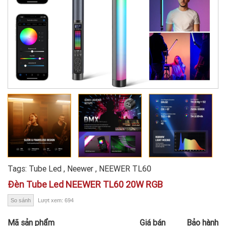
Tags:
Tube Led
,
Neewer
,
NEEWER TL60
Đèn Tube Led NEEWER TL60 20W RGB
So sánh
Lượt xem: 694
Mã sản phẩm
Giá bán
Bảo hành