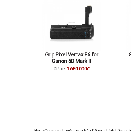
Grip Pixel Vertax E6 for
G
Canon 5D Mark II
5
1.680.000đ
Giá từ:
Ngọc Camera chuyên mua bán Đế pin chính hãng, nhập