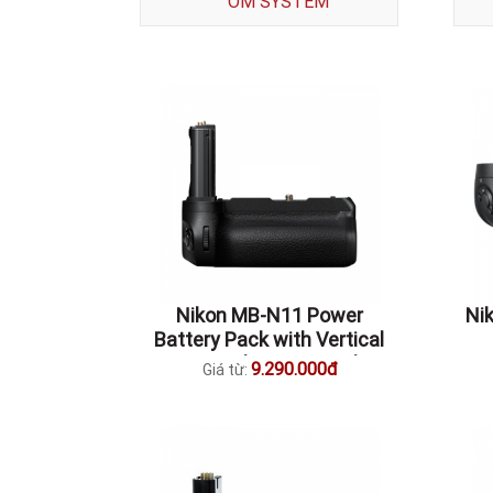
OM SYSTEM
Nikon MB-N11 Power
Ni
Battery Pack with Vertical
Grip For Nikon Z6 II / Nikon
9.290.000đ
Giá từ:
Z7 II