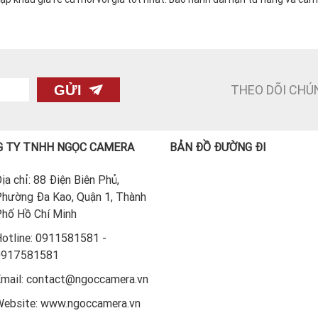
THEO DÕI CHÚ
GỬI
 TY TNHH NGỌC CAMERA
BẢN ĐỒ ĐƯỜNG ĐI
ịa chỉ: 88 Điện Biên Phủ,
hường Đa Kao, Quận 1, Thành
hố Hồ Chí Minh
otline: 0911581581 -
0917581581
mail: contact@ngoccamera.vn
ebsite: www.ngoccamera.vn