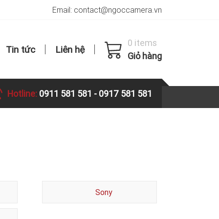
Email: contact@ngoccamera.vn
0 items
Tin tức
Liên hệ
Giỏ hàng
Hotline:
0911 581 581
-
0917 581 581
Sony