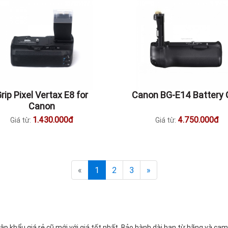
rip Pixel Vertax E8 for
Canon BG-E14 Battery 
Canon
50D/600D/650D/700D
1.430.000đ
4.750.000đ
Giá từ:
Giá từ:
«
1
2
3
»
 khẩu giá rẻ cũ mới với giá tốt nhất. Bảo hành dài hạn từ hãng và cam