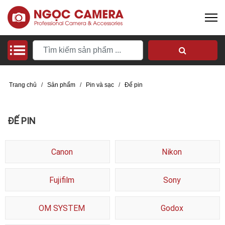
Trang chủ
/
Sản phẩm
/
Pin và sạc
/
Đế pin
ĐẾ PIN
Canon
Nikon
Fujifilm
Sony
OM SYSTEM
Godox