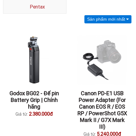
Pentax
Sản phẩm mới nhất
Godox BG02 - Đế pin
Canon PD-E1 USB
Battery Grip | Chính
Power Adapter (For
hãng
Canon EOS R / EOS
RP / PowerShot G5X
2.380.000đ
Giá từ:
Mark II / G7X Mark
III)
5.240.000đ
Giá từ: