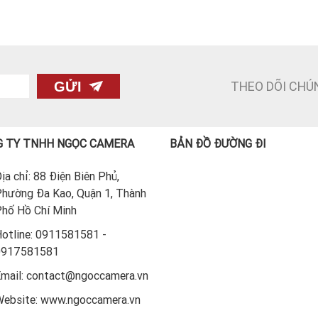
THEO DÕI CHÚ
GỬI
 TY TNHH NGỌC CAMERA
BẢN ĐỒ ĐƯỜNG ĐI
ịa chỉ: 88 Điện Biên Phủ,
hường Đa Kao, Quận 1, Thành
hố Hồ Chí Minh
otline: 0911581581 -
0917581581
mail: contact@ngoccamera.vn
ebsite: www.ngoccamera.vn