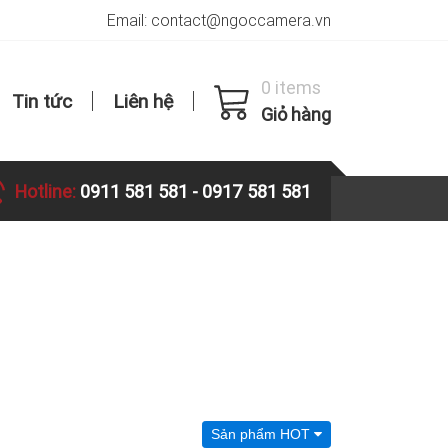
Email: contact@ngoccamera.vn
0 items
Tin tức
Liên hệ
Giỏ hàng
Hotline:
0911 581 581
-
0917 581 581
Sản phẩm HOT