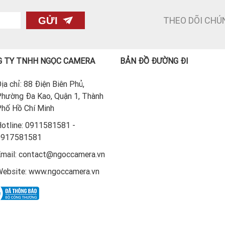
THEO DÕI CHÚ
GỬI
 TY TNHH NGỌC CAMERA
BẢN ĐỒ ĐƯỜNG ĐI
ịa chỉ: 88 Điện Biên Phủ,
hường Đa Kao, Quận 1, Thành
hố Hồ Chí Minh
otline: 0911581581 -
0917581581
mail: contact@ngoccamera.vn
ebsite: www.ngoccamera.vn