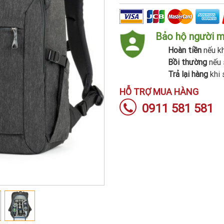
Bảo hộ người 
Hoàn tiền
nếu kh
Bồi thường
nếu 
Trả lại hàng
khi 
HỖ TRỢ MUA HÀNG
0911 581 581