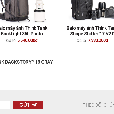
alo máy ảnh Think Tank
Balo máy ảnh Think Ta
BackLight 36L Photo
Shape Shifter 17 V2.
Daypack, Charcoal
Black
5.540.000đ
7.380.000đ
Giá từ:
Giá từ:
NK BACKSTORY™ 13 GRAY
THEO DÕI CHÚ
GỬI