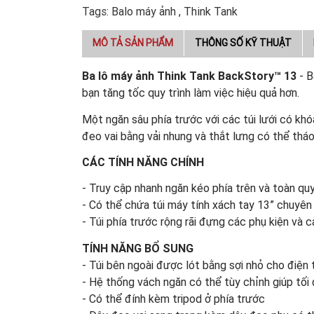
Tags:
Balo máy ảnh
,
Think Tank
MÔ TẢ SẢN PHẨM
THÔNG SỐ KỸ THUẬT
Ba lô máy ảnh Think Tank BackStory™ 13
- B
bạn tăng tốc quy trình làm việc hiệu quả hơn.
Một ngăn sâu phía trước với các túi lưới có khó
đeo vai bằng vải nhung và thắt lưng có thể tháo
CÁC TÍNH NĂNG CHÍNH
- Truy cập nhanh ngăn kéo phía trên và toàn quy
- Có thể chứa túi máy tính xách tay 13” chuyên
- Túi phía trước rộng rãi đựng các phụ kiện và 
TÍNH NĂNG BỔ SUNG
- Túi bên ngoài được lót bằng sợi nhỏ cho điện 
- Hệ thống vách ngăn có thể tùy chỉnh giúp tối
- Có thể đính kèm tripod ở phía trước