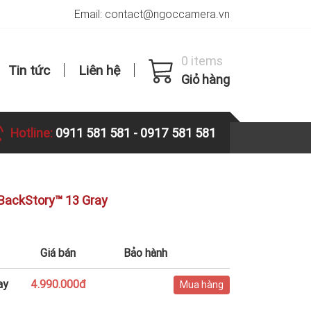
Email: contact@ngoccamera.vn
0 items
Tin tức
Liên hệ
Giỏ hàng
Hotline:
0911 581 581
-
0917 581 581
BackStory™ 13 Gray
Giá bán
Bảo hành
ay
4.990.000đ
Mua hàng