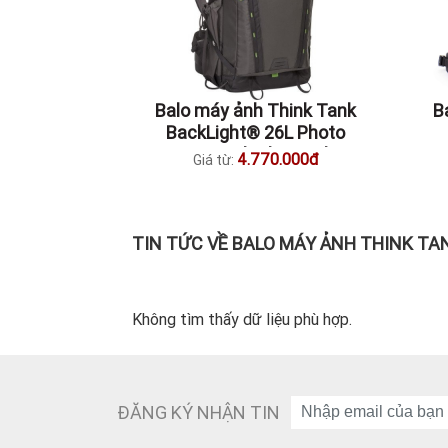
Balo máy ảnh Think Tank
B
BackLight® 26L Photo
Daypack Charcoal
4.770.000đ
Giá từ:
TIN TỨC VỀ BALO MÁY ẢNH THINK TA
Không tìm thấy dữ liệu phù hợp.
ĐĂNG KÝ NHẬN TIN