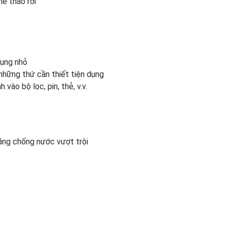
ể tháo rời
dụng nhỏ
 những thứ cần thiết tiện dụng
vào bộ lọc, pin, thẻ, v.v.
ăng chống nước vượt trội