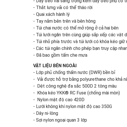
- Dây đeo vai sang trọng kèm dây đeo phụ có th
- Thắt lưng vải có thể tháo rời
- Quai xách hành lý
- Tay nắm bên trên và bên hông
- Túi chai nước có thể mở rộng ở cả hai bên
- Túi lưới ngăn trên cùng giúp sắp xếp các vật 
- Túi nhỏ phía trước và túi lưới có khóa kéo giữ
- Các túi ngăn chính cho phép bạn truy cập nhanh 
- Đã bao gồm tấm che mưa
VẬT LIỆU BÊN NGOÀI
- Lớp phủ chống thấm nước (DWR) bền bỉ
- Vải được hỗ trợ bằng polyurethane cho khả n
- Dệt công nghệ đa sắc 500D 2 tông màu
- Khóa kéo YKK® RC Fuse (chống mài mòn)
- Nylon mật độ cao 420D
- Lưới không khí nylon mật độ cao 350G
- Dây ni-lông
- Sợi nylon ngoại quan 3 lớp