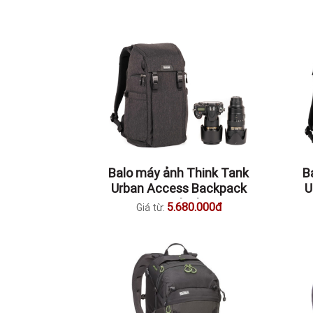
Balo máy ảnh Think Tank
B
Urban Access Backpack
U
13 Black
5.680.000đ
Giá từ: