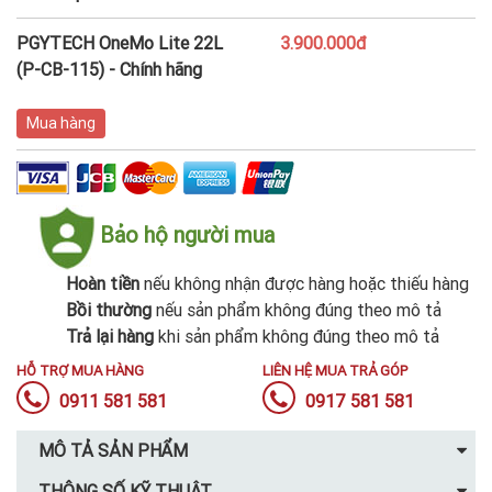
PGYTECH OneMo Lite 22L
3.900.000đ
(P-CB-115) - Chính hãng
Mua hàng
Bảo hộ người mua
Hoàn tiền
nếu không nhận được hàng hoặc thiếu hàng
Bồi thường
nếu sản phẩm không đúng theo mô tả
Trả lại hàng
khi sản phẩm không đúng theo mô tả
HỖ TRỢ MUA HÀNG
LIÊN HỆ MUA TRẢ GÓP
0911 581 581
0917 581 581
MÔ TẢ SẢN PHẨM
THÔNG SỐ KỸ THUẬT