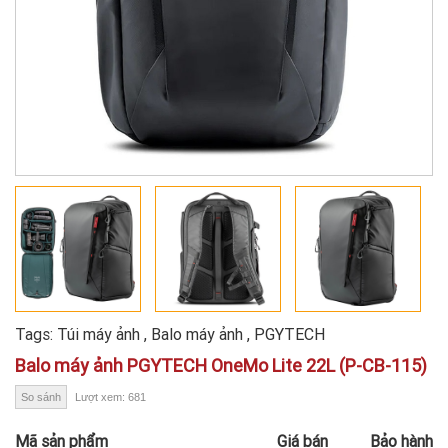
Tags:
Túi máy ảnh
,
Balo máy ảnh
,
PGYTECH
Balo máy ảnh PGYTECH OneMo Lite 22L (P-CB-115)
So sánh
Lượt xem: 681
Mã sản phẩm
Giá bán
Bảo hành