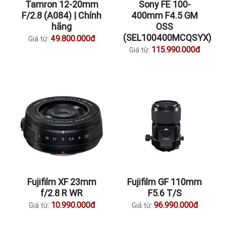
Tamron 12-20mm
Sony FE 100-
F/2.8 (A084) | Chính
400mm F4.5 GM
hãng
OSS
(SEL100400MCQSYX)
49.800.000đ
Giá từ:
115.990.000đ
Giá từ:
Fujifilm XF 23mm
Fujifilm GF 110mm
f/2.8 R WR
F5.6 T/S
10.990.000đ
96.990.000đ
Giá từ:
Giá từ: