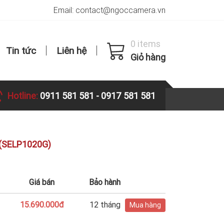
Email: contact@ngoccamera.vn
0 items
Tin tức
Liên hệ
Giỏ hàng
Hotline:
0911 581 581
-
0917 581 581
 (SELP1020G)
Giá bán
Bảo hành
15.690.000đ
12 tháng
Mua hàng