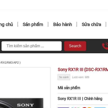
ng chủ
Sản phẩm
Bảo hành
Sửa chữa
Search
C-RX1RM3 AP2 )
Sony RX1R III (DSC-RX1R
So sánh
Lượt xem: 689
Mã sản phẩm
Sony RX1R III | Chính hãng