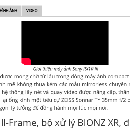
HÌNH ẢNH
VIDEO
Giới thiệu máy ảnh Sony RX1R III
a được mong chờ từ lâu trong dòng máy ảnh compact fu
ạnh mẽ không thua kém các mẫu mirrorless chuyên 
hệ thống lấy nét và quay video được nâng cấp, thân
iữ lại ống kính một tiêu cự ZEISS Sonnar T* 35mm f/2
gọn, lý tưởng để đồng hành mọi lúc mọi nơi.
l-Frame, bộ xử lý BIONZ XR, đơ