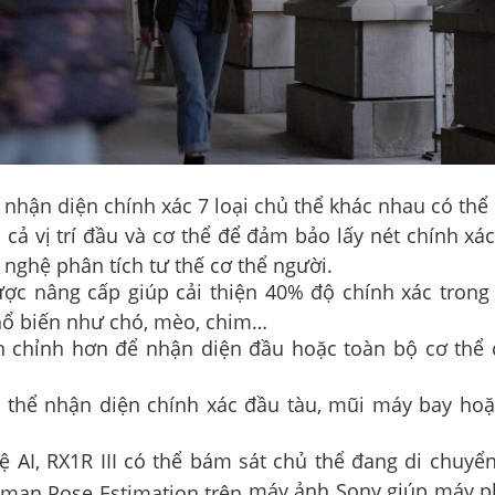
 nhận diện chính xác 7 loại chủ thể khác nhau có thể
cả vị trí đầu và cơ thể để đảm bảo lấy nét chính xá
nghệ phân tích tư thế cơ thể người.
ợc nâng cấp giúp cải thiện 40% độ chính xác trong 
phổ biến như chó, mèo, chim…
nh chỉnh hơn để nhận diện đầu hoặc toàn bộ cơ thể 
ó thể nhận diện chính xác đầu tàu, mũi máy bay ho
 AI, RX1R III có thể bám sát chủ thể đang di chuyển
máy ảnh Sony
giúp máy ph
uman Pose Estimation trên