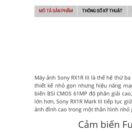
MÔ TẢ SẢN PHẨM
THÔNG SỐ KỸ THUẬT
Máy ảnh Sony RX1R III là thế hệ thứ b
thiết kế nhỏ gọn nhưng hiệu năng m
biến BSI CMOS 61MP độ phân giải cao, 
lớn hơn, Sony RX1R Mark III tiếp tục g
ảnh đỉnh cao trong một thân hình nhỏ 
Cảm biến Ful