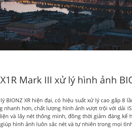
X1R Mark III xử lý hình ảnh B
ý BIONZ XR hiện đại, có hiệu suất xử lý cao gấp 8 l
g nhanh hơn, chất lượng hình ảnh vượt trội với dải I
diện và lấy nét thông minh, đồng thời giảm đáng kể h
giúp hình ảnh luôn sắc nét và tự nhiên trong mọi tìn