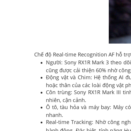
Chế độ Real-time Recognition AF hỗ trợ
Người: Sony RX1R Mark 3 theo dõi 
cũng được cải thiện 60% nhờ công 
Động vật và Chim: Hệ thống AI đư
hoặc thân của các loài động vật 
Côn trùng: Sony RX1R Mark III ti
nhiên, cận cảnh.
Ô tô, tàu hỏa và máy bay: Máy c
nhanh.
Real-time Tracking: Nhờ công nghệ
hành động. Đặc biệt, tính năng H