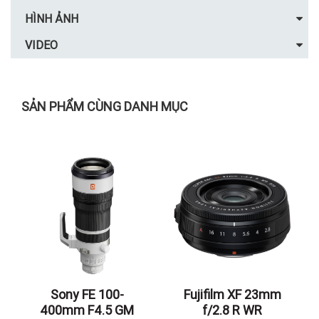
HÌNH ẢNH
VIDEO
SẢN PHẨM CÙNG DANH MỤC
Sony FE 100-
Fujifilm XF 23mm
400mm F4.5 GM
f/2.8 R WR