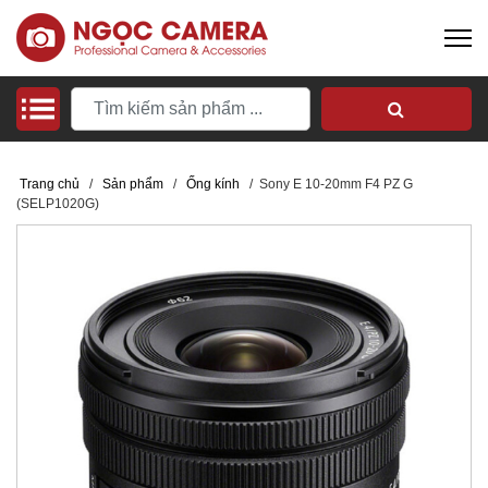
Trang chủ
/
Sản phẩm
/
Ống kính
/
Sony E 10-20mm F4 PZ G
(SELP1020G)