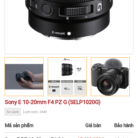
Sony E 10-20mm F4 PZ G (SELP1020G)
So sánh
Lượt xem: 2440
Mã sản phẩm
Giá bán
Bảo hành