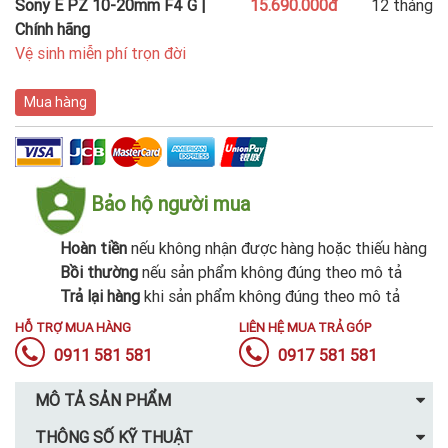
Sony E PZ 10-20mm F4 G |
15.690.000đ
12 tháng
Chính hãng
Vệ sinh miễn phí trọn đời
Mua hàng
Bảo hộ người mua
Hoàn tiền
nếu không nhận được hàng hoặc thiếu hàng
Bồi thường
nếu sản phẩm không đúng theo mô tả
Trả lại hàng
khi sản phẩm không đúng theo mô tả
HỖ TRỢ MUA HÀNG
LIÊN HỆ MUA TRẢ GÓP
0911 581 581
0917 581 581
MÔ TẢ SẢN PHẨM
THÔNG SỐ KỸ THUẬT