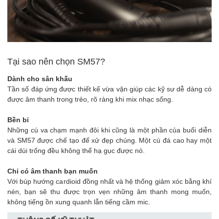
Tại sao nên chọn SM57?
Dành cho sân khấu
Tần số đáp ứng được thiết kế vừa vặn giúp các kỹ sư dễ dàng có
được âm thanh trong trẻo, rõ ràng khi mix nhạc sống.
Bền bỉ
Những cú va chạm mạnh đôi khi cũng là một phần của buổi diễn
và SM57 được chế tạo để xử đẹp chúng. Một cú đá cao hay một
cái dùi trống đều không thể hạ gục được nó.
Chỉ có âm thanh bạn muốn
Với búp hướng cardioid đồng nhất và hệ thống giảm xóc bằng khí
nén, bạn sẽ thu được trọn vẹn những âm thanh mong muốn,
không tiếng ồn xung quanh lẫn tiếng cầm mic.