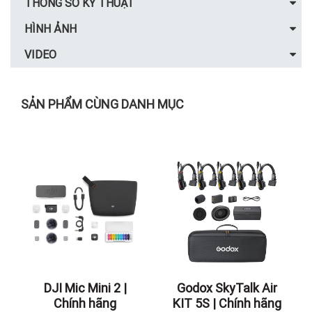
THÔNG SỐ KỸ THUẬT
HÌNH ẢNH
VIDEO
SẢN PHẨM CÙNG DANH MỤC
DJI Mic Mini 2 |
Godox SkyTalk Air
Chính hãng
KIT 5S | Chính hãng