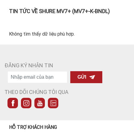
TIN TỨC VỀ SHURE MV7+ (MV7+-K-BNDL)
Không tìm thấy dữ liệu phù hợp.
ĐĂNG KÝ NHẬN TIN
GỬI
THEO DÕI CHÚNG TÔI QUA
HỖ TRỢ KHÁCH HÀNG