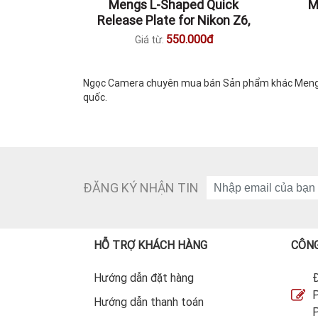
Mengs L-Shaped Quick
M
Release Plate for Nikon Z6,
Z7
550.000đ
Giá từ:
Ngọc Camera chuyên mua bán Sản phẩm khác Mengs ch
quốc.
ĐĂNG KÝ NHẬN TIN
HỖ TRỢ KHÁCH HÀNG
CÔNG
Hướng dẫn đặt hàng
Đ
P
Hướng dẫn thanh toán
P