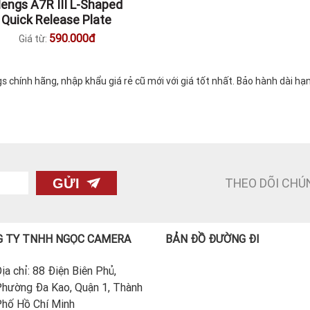
engs A7R III L-Shaped
Quick Release Plate
590.000đ
Giá từ:
ính hãng, nhập khẩu giá rẻ cũ mới với giá tốt nhất. Bảo hành dài hạ
THEO DÕI CHÚ
GỬI
 TY TNHH NGỌC CAMERA
BẢN ĐỒ ĐƯỜNG ĐI
ịa chỉ: 88 Điện Biên Phủ,
hường Đa Kao, Quận 1, Thành
hố Hồ Chí Minh