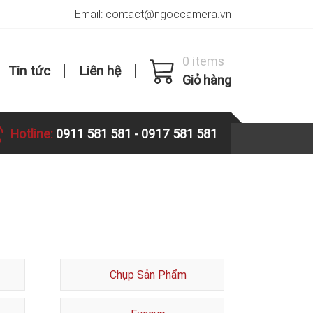
Email: contact@ngoccamera.vn
0 items
Tin tức
Liên hệ
Giỏ hàng
Hotline:
0911 581 581
-
0917 581 581
Chụp Sản Phẩm