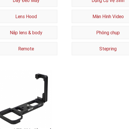
Dây Đeo Máy
Dụng Cụ Vệ Sinh
Lens Hood
Màn Hình Video
Nắp lens & body
Phông chụp
Remote
Stepring