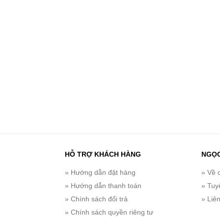
HỖ TRỢ KHÁCH HÀNG
NGỌ
» Hướng dẫn đặt hàng
» Về 
» Hướng dẫn thanh toán
» Tuy
» Chính sách đổi trả
» Liê
» Chính sách quyền riêng tư