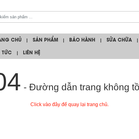
ANG CHỦ
SẢN PHẨM
BẢO HÀNH
SỬA CHỮA
|
|
|
|
N TỨC
LIÊN HỆ
|
04
- Đường dẫn trang không tồn
Click vào đây để quay lại trang chủ.