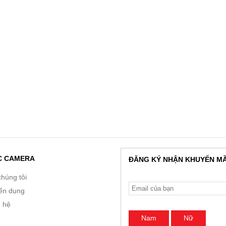
C CAMERA
ĐĂNG KÝ NHẬN KHUYẾN MÃ
chúng tôi
ển dụng
n hệ
Nam
Nữ