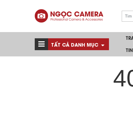
TR
TẤT CẢ DANH MỤC
TI
4