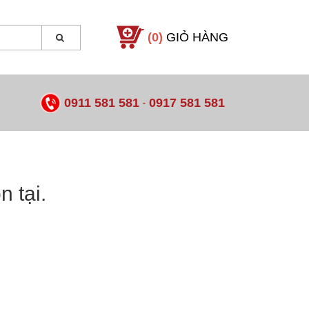
(0)
GIỎ HÀNG
0911 581 581
0917 581 581
-
 tại.