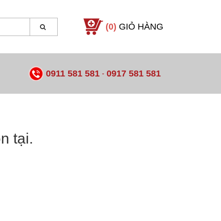
(0)
GIỎ HÀNG
0911 581 581
0917 581 581
-
 tại.