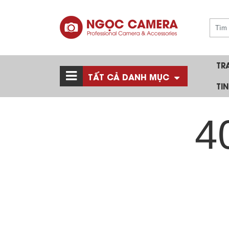
TR
TẤT CẢ DANH MỤC
TI
4