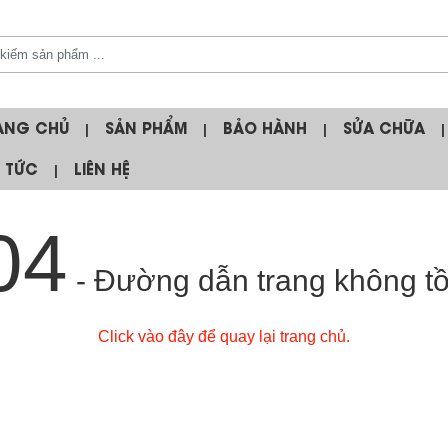
ANG CHỦ
SẢN PHẨM
BẢO HÀNH
SỬA CHỮA
|
|
|
|
N TỨC
LIÊN HỆ
|
04
- Đường dẫn trang không tồn
Click vào đây để quay lại trang chủ.