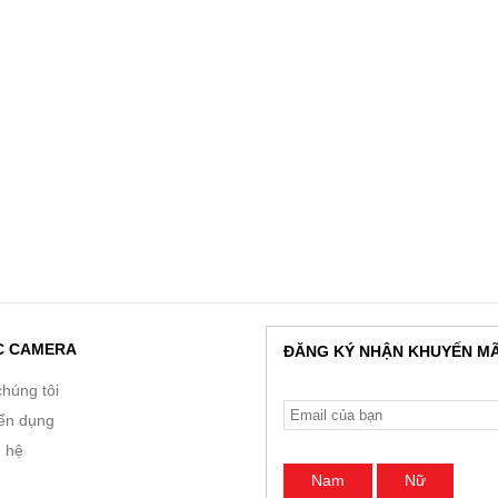
C CAMERA
ĐĂNG KÝ NHẬN KHUYẾN MÃ
chúng tôi
ển dụng
n hệ
Nam
Nữ