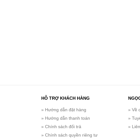
HỖ TRỢ KHÁCH HÀNG
NGỌ
» Hướng dẫn đặt hàng
» Về 
» Hướng dẫn thanh toán
» Tuy
» Chính sách đổi trả
» Liê
» Chính sách quyền riêng tư