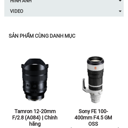
HÌNH ẢNH
VIDEO
SẢN PHẨM CÙNG DANH MỤC
Tamron 12-20mm
Sony FE 100-
F/2.8 (A084) | Chính
400mm F4.5 GM
hãng
OSS