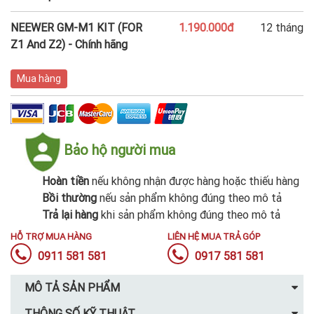
NEEWER GM-M1 KIT (FOR
1.190.000đ
12 tháng
Z1 And Z2) - Chính hãng
Mua hàng
Bảo hộ người mua
Hoàn tiền
nếu không nhận được hàng hoặc thiếu hàng
Bồi thường
nếu sản phẩm không đúng theo mô tả
Trả lại hàng
khi sản phẩm không đúng theo mô tả
HỖ TRỢ MUA HÀNG
LIÊN HỆ MUA TRẢ GÓP
0911 581 581
0917 581 581
MÔ TẢ SẢN PHẨM
THÔNG SỐ KỸ THUẬT