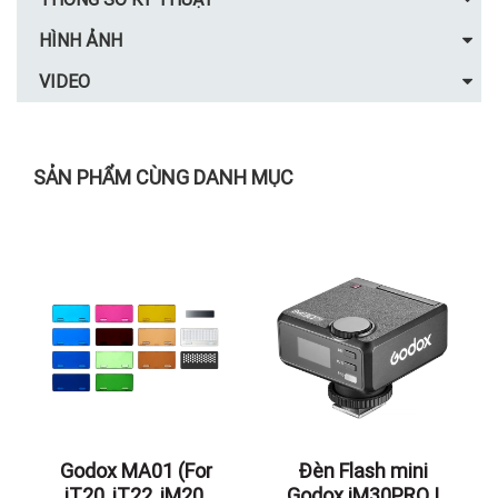
HÌNH ẢNH
VIDEO
SẢN PHẨM CÙNG DANH MỤC
Godox MA01 (For
Đèn Flash mini
iT20, iT22, iM20,
Godox iM30PRO |