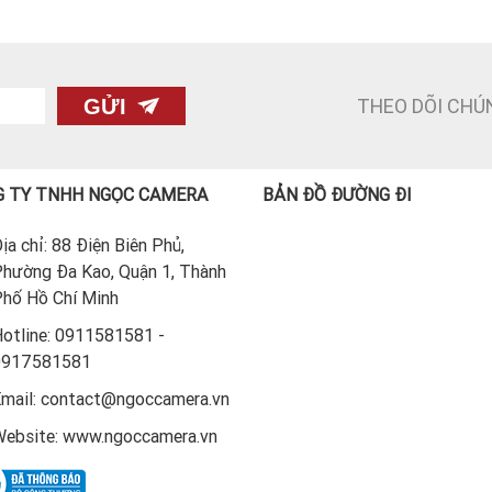
THEO DÕI CHÚ
GỬI
 TY TNHH NGỌC CAMERA
BẢN ĐỒ ĐƯỜNG ĐI
ịa chỉ: 88 Điện Biên Phủ,
hường Đa Kao, Quận 1, Thành
hố Hồ Chí Minh
otline: 0911581581 -
0917581581
mail: contact@ngoccamera.vn
ebsite: www.ngoccamera.vn