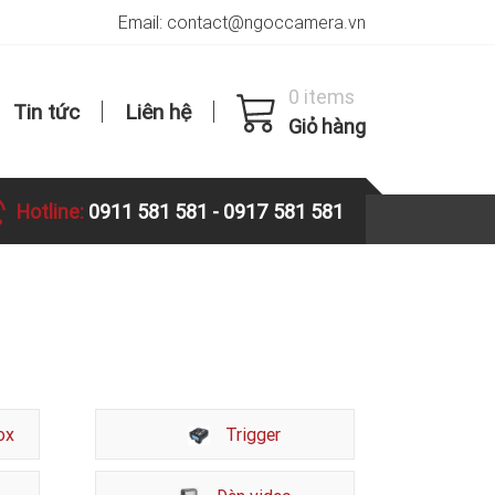
Email: contact@ngoccamera.vn
0 items
Tin tức
Liên hệ
Giỏ hàng
Hotline:
0911 581 581
-
0917 581 581
ox
Trigger