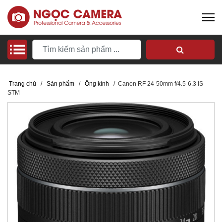
Trang chủ
/
Sản phẩm
/
Ống kính
/
Canon RF 24-50mm f/4.5-6.3 IS
STM