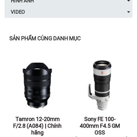
HÌNH ẢNH
VIDEO
SẢN PHẨM CÙNG DANH MỤC
Tamron 12-20mm
Sony FE 100-
F/2.8 (A084) | Chính
400mm F4.5 GM
hãng
OSS