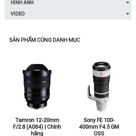
HÌNH ẢNH
VIDEO
SẢN PHẨM CÙNG DANH MỤC
Tamron 12-20mm
Sony FE 100-
F/2.8 (A084) | Chính
400mm F4.5 GM
hãng
OSS