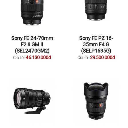
Sony FE 24-70mm
Sony FE PZ 16-
F2.8 GM II
35mm F4 G
(SEL2470GM2)
(SELP1635G)
46.130.000đ
29.500.000đ
Giá từ:
Giá từ: