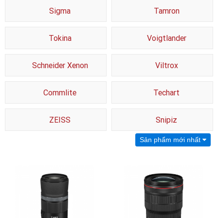
Sigma
Tamron
Tokina
Voigtlander
Schneider Xenon
Viltrox
Commlite
Techart
ZEISS
Snipiz
Sản phẩm mới nhất