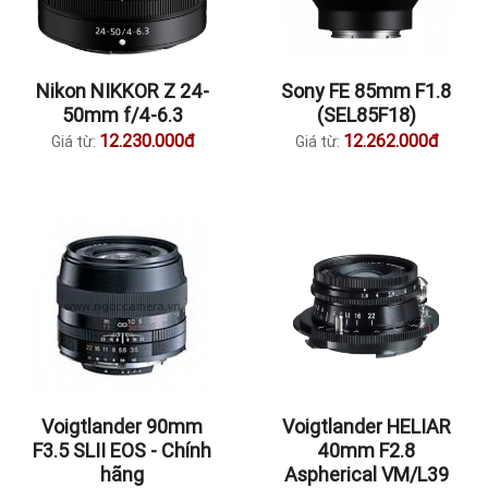
Nikon NIKKOR Z 24-
Sony FE 85mm F1.8
50mm f/4-6.3
(SEL85F18)
12.230.000đ
12.262.000đ
Giá từ:
Giá từ:
Voigtlander 90mm
Voigtlander HELIAR
F3.5 SLII EOS - Chính
40mm F2.8
hãng
Aspherical VM/L39