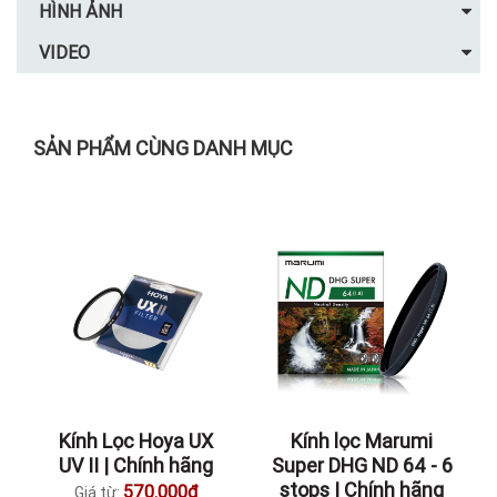
HÌNH ẢNH
VIDEO
SẢN PHẨM CÙNG DANH MỤC
Kính Lọc Hoya UX
Kính lọc Marumi
UV II | Chính hãng
Super DHG ND 64 - 6
stops | Chính hãng
570.000đ
Giá từ: